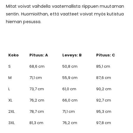
Mitat voivat vaihdella vaatemallista riippuen muutaman
sentin. Huomioithan, että vaatteet voivat myös kutistua
hieman pesussa.
Koko
Pituus: A
Leveys: B
Pituus: C
S
68,6 cm
50,8 cm
85,1 cm
M
71,1 cm
55,9 cm
87,6 cm
L
73,7 cm
61,0 cm
90,2 cm
XL
76,2 cm
66,0 cm
92,7 cm
2XL
78,7 cm
71,1 cm
95,3 cm
3XL
81,3 cm
76,2 cm
97,8 cm