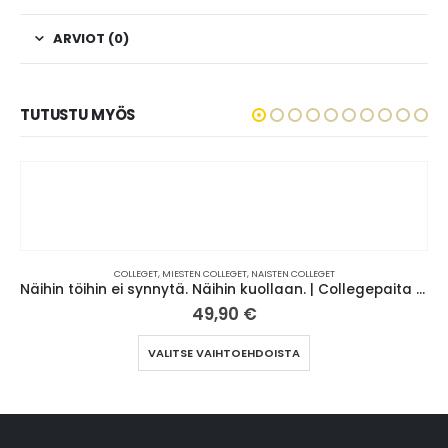
ARVIOT (0)
TUTUSTU MYÖS
COLLEGET
,
MIESTEN COLLEGET
,
NAISTEN COLLEGET
Näihin töihin ei synnytä. Näihin kuollaan. | Collegepaita (0005)
49,90
€
Tällä tuotteella on useampi muunnelma. Voit tehdä valinnat tuotteen sivulla.
VALITSE VAIHTOEHDOISTA