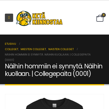
0
ETUSIVU
COLLEGET
,
MIESTEN COLLEGET
,
NAISTEN COLLEGET
NÄIHIN HOMMIIN EI SYNNYTÄ. NÄIHIN KUOLLAAN. | COLLEGEPAITA
(0001)
Näihin hommiin ei synnytä. Näihin
kuollaan. | Collegepaita (0001)