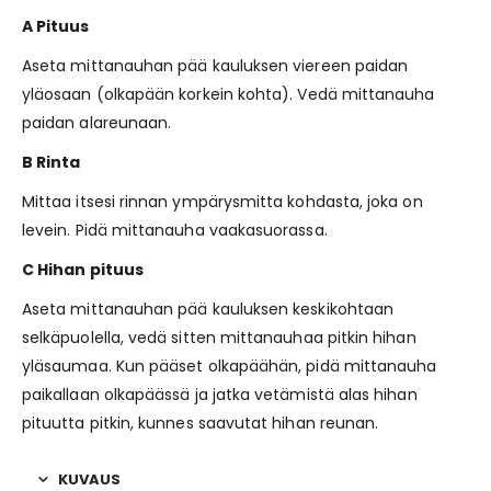
A Pituus
Aseta mittanauhan pää kauluksen viereen paidan
yläosaan (olkapään korkein kohta). Vedä mittanauha
paidan alareunaan.
B Rinta
Mittaa itsesi rinnan ympärysmitta kohdasta, joka on
levein. Pidä mittanauha vaakasuorassa.
C Hihan pituus
Aseta mittanauhan pää kauluksen keskikohtaan
selkäpuolella, vedä sitten mittanauhaa pitkin hihan
yläsaumaa. Kun pääset olkapäähän, pidä mittanauha
paikallaan olkapäässä ja jatka vetämistä alas hihan
pituutta pitkin, kunnes saavutat hihan reunan.
KUVAUS