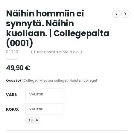
Näihin hommiin ei
synnytä. Näihin
kuollaan. | Collegepaita
(0001)
( Tuotearvioita ei vielä ole. )
0
out of 5
49,90
€
Osastot:
Colleget
,
Miesten colleget
,
Naisten colleget
VÄRI
KOKO
POISTA