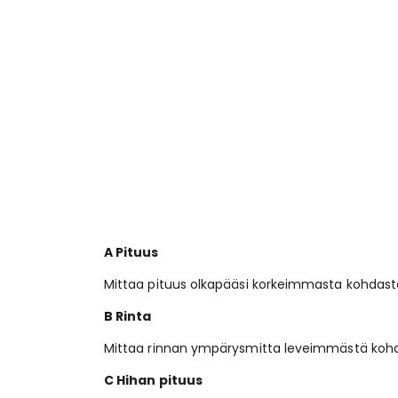
A Pituus
Mittaa pituus olkapääsi korkeimmasta kohdast
B Rinta
Mittaa rinnan ympärysmitta leveimmästä kohd
C Hihan pituus