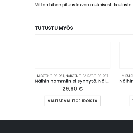
Mittaa hihan pituus kuvan mukaisesti kaulasta 
TUTUSTU MYÖS
IDAT
,
NAISTEN T-PAIDAT
,
T-PAIDAT
MIESTEN T-PAIDAT
,
NAISTEN T-PAIDAT
,
T-PAID
Näihin hommiin ei synnytä. Näihin kuollaan. | T-paita (00010)
29,90
€
29,90
€
Tällä tuotteella on useampi muunnelma. Voit tehdä valinnat tuotteen sivulla.
Tällä tuotteella on useampi muun
TSE VAIHTOEHDOISTA
VALITSE VAIHTOEHDOISTA