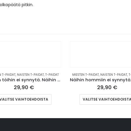
olkapäätä pitkin.
AT
MIESTEN T-PAIDAT
,
NAISTEN T-PAIDAT
,
T-PAIDAT
MIESTEN T-PAIDAT
,
NA
Näihin töihin ei synnytä. Näihin kuollaan. | T-paita (0009)
Näihin hommiin ei synnytä. Näihin kuollaan. | T-paita (0008)
29,90
€
29
nelma. Voit tehdä valinnat tuotteen sivulla.
Tällä tuotteella on useampi muunnelma. Voit tehdä valinnat tuotteen sivulla.
VALITSE VAIHTOEHDOISTA
VALITSE V