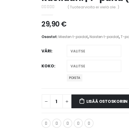
( Tuotearvioita ei vielä ole. )
0
out of 5
29,90
€
Osastot:
Miesten t-paidat
,
Naisten t-paidat
,
T-pa
VÄRI
KOKO
POISTA
LISÄÄ OSTOSKORIIN