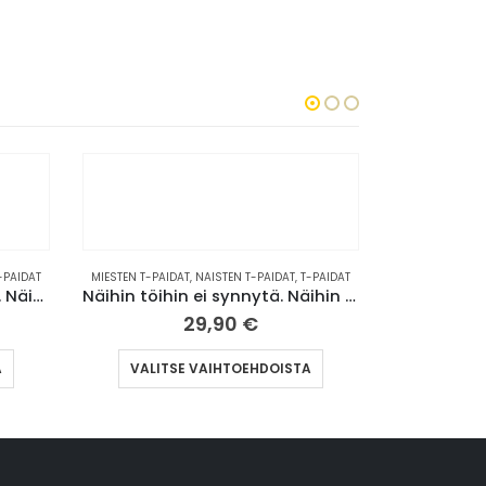
ISTEN T-PAIDAT
,
T-PAIDAT
MIESTEN T-PAIDAT
,
NAISTEN T-PAIDAT
,
T-PAIDAT
Näihin töihin ei synnytä. Näihin kuollaan. | T-paita (0001)
Näihin hommiin ei synnytä. Näihin kuollaan. | T-paita (0004)
,90
€
29,90
€
Tällä tuotteella on useampi muunnelma. Voit tehdä valinnat tuotteen sivulla.
Tällä tuotteella on useampi muunnelma. Voit tehdä valinnat tuotteen sivulla.
AIHTOEHDOISTA
VALITSE VAIHTOEHDOISTA