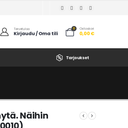
0
Ostoskori
Tervetuloa
Kirjaudu / Oma tili
0,00
€
Tarjoukset
nytä. Näihin
(0010)