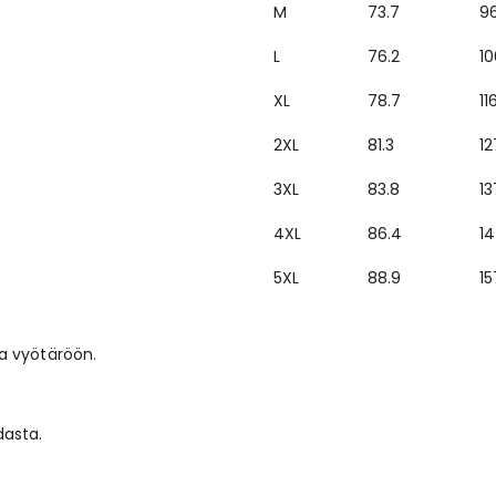
M
73.7
96
L
76.2
10
XL
78.7
11
2XL
81.3
12
3XL
83.8
13
4XL
86.4
14
5XL
88.9
15
a vyötäröön.
asta.