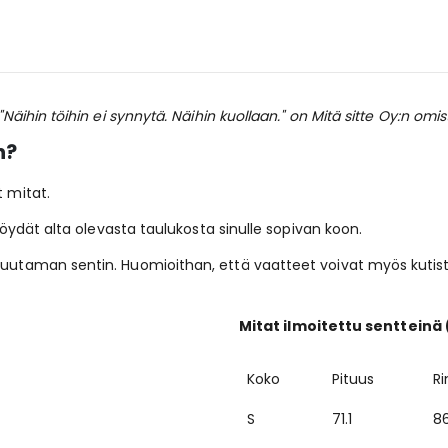
"Näihin töihin ei synnytä. Näihin kuollaan." on Mitä sitte Oy:n om
n?
t mitat.
 löydät alta olevasta taulukosta sinulle sopivan koon.
 muutaman sentin. Huomioithan, että vaatteet voivat myös kuti
Mitat ilmoitettu sentteinä
Koko
Pituus
Ri
S
71.1
86