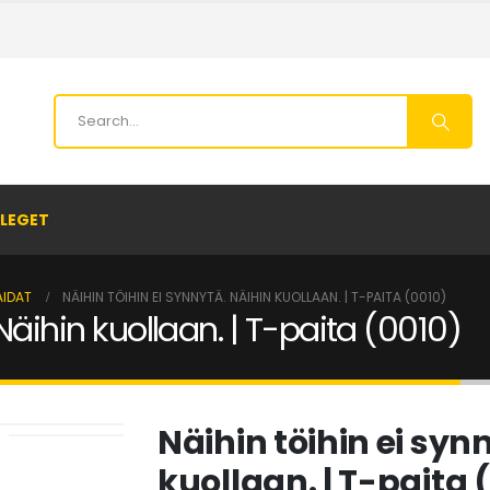
LEGET
AIDAT
NÄIHIN TÖIHIN EI SYNNYTÄ. NÄIHIN KUOLLAAN. | T-PAITA (0010)
 Näihin kuollaan. | T-paita (0010)
Näihin töihin ei syn
kuollaan. | T-paita 