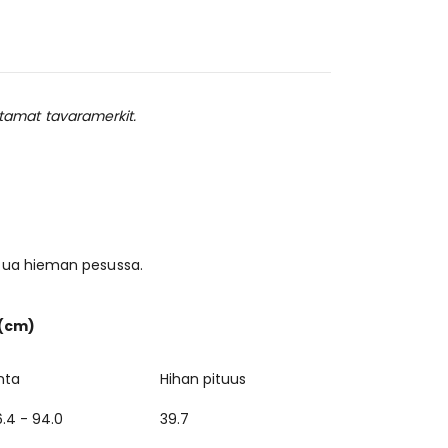
istamat tavaramerkit.
stua hieman pesussa.
 (cm)
nta
Hihan pituus
.4 - 94.0
39.7