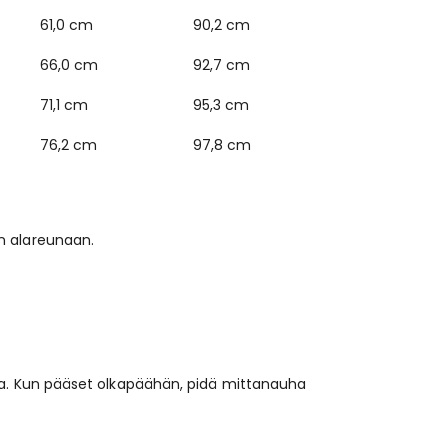
61,0 cm
90,2 cm
66,0 cm
92,7 cm
71,1 cm
95,3 cm
76,2 cm
97,8 cm
n alareunaan.
aa. Kun pääset olkapäähän, pidä mittanauha