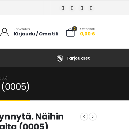
0
Ostoskori
Tervetuloa
Kirjaudu / Oma tili
0,00
€
Tarjoukset
0005)
a (0005)
ynnytä. Näihin
paita (0005)