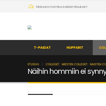
Maksuton toimitus kaikkiin tilauksiin!
T-PAIDAT
HUPPARIT
COL
ETUSIVU
COLLEGET
,
MIESTEN COLLEGET
,
NAISTEN C
Näihin hommiin ei synnyt