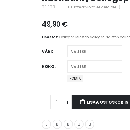
( Tuotearvioita ei vielä ole. )
0
out of 5
49,90
€
Osastot:
Colleget
,
Miesten colleget
,
Naisten colle
VÄRI
KOKO
POISTA
LISÄÄ OSTOSKORIIN