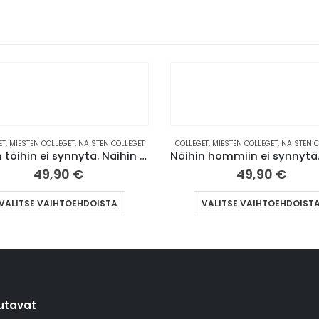
ET
,
MIESTEN COLLEGET
,
NAISTEN COLLEGET
COLLEGET
,
MIESTEN COLLEGET
,
NAISTEN C
Näihin töihin ei synnytä. Näihin kuollaan. | Collegepaita (0005)
49,90
€
49,90
€
Tällä tuotteella on useampi muunnelma. Voit tehdä valinnat tuotteen sivulla.
VALITSE VAIHTOEHDOISTA
VALITSE VAIHTOEHDOIST
utavat