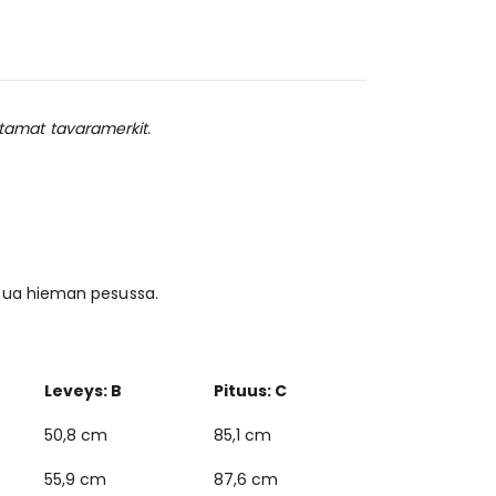
istamat tavaramerkit.
stua hieman pesussa.
Leveys: B
Pituus: C
50,8 cm
85,1 cm
55,9 cm
87,6 cm