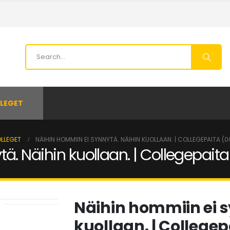
LEGET
OLLEGET
NÄIHIN HOMMIIN EI SYNNYTÄ. NÄIHIN KUOLLAAN. | COLLEGEPAITA (
ä. Näihin kuollaan. | Collegepait
Näihin hommiin ei s
kuollaan. | College