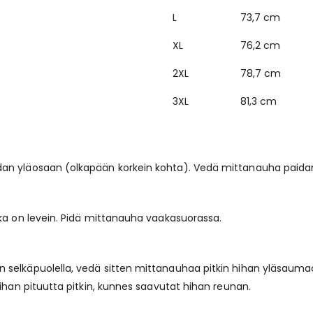
L
73,7 cm
XL
76,2 cm
2XL
78,7 cm
3XL
81,3 cm
dan yläosaan (olkapään korkein kohta). Vedä mittanauha paida
oka on levein. Pidä mittanauha vaakasuorassa.
 selkäpuolella, vedä sitten mittanauhaa pitkin hihan yläsaum
ihan pituutta pitkin, kunnes saavutat hihan reunan.