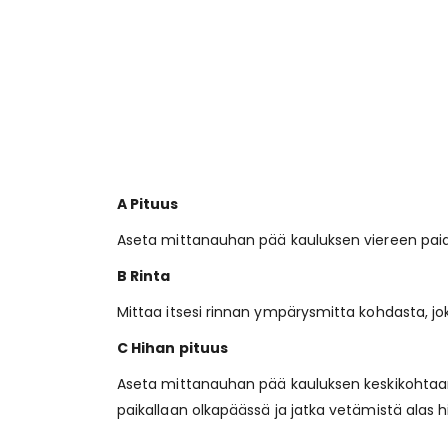
A Pituus
Aseta mittanauhan pää kauluksen viereen pai
B Rinta
Mittaa itsesi rinnan ympärysmitta kohdasta, j
C Hihan pituus
Aseta mittanauhan pää kauluksen keskikohtaan
paikallaan olkapäässä ja jatka vetämistä alas h