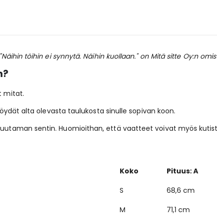
"Näihin töihin ei synnytä. Näihin kuollaan." on Mitä sitte Oy:n om
n?
t mitat.
 löydät alta olevasta taulukosta sinulle sopivan koon.
 muutaman sentin. Huomioithan, että vaatteet voivat myös kuti
Koko
Pituus: A
S
68,6 cm
M
71,1 cm